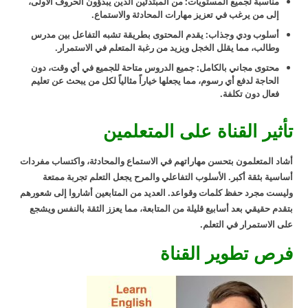
مناسبة لجميع المستويات: من المبتدئين الذين يبدؤون الحروف الأولى،
إلى من يرغب في تعزيز مهارات المحادثة والاستماع.
أسلوب ودي وجذاب: يقدم المحتوى بطريقة تشبه التفاعل بين مدرس
وطالب، مما يقلل الخجل ويزيد من رغبة المتعلم في الاستمرار.
محتوى مجاني بالكامل: جميع الدروس متاحة للجميع في أي وقت، دون
الحاجة لدفع أي رسوم، مما يجعلها خياراً مثالياً لكل من يبحث عن تعليم
فعال دون تكلفة.
تأثير القناة على المتعلمين
أشاد المتعلمون بتحسن مهاراتهم في الاستماع والمحادثة، واكتساب مفردات
أساسية بثقة أكبر. الأسلوب التفاعلي والمرح يجعل التعلم تجربة ممتعة
وليست مجرد حفظ كلمات وقواعد. العديد من المتابعين أشاروا إلى شعورهم
بتقدم حقيقي بعد أسابيع قليلة من المتابعة، مما يعزز الثقة بالنفس ويشجع
على الاستمرار في التعلم.
فرص تطوير القناة