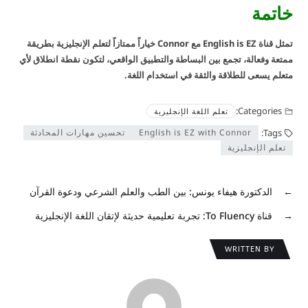
خاتمة
تمثل قناة English is EZ مع Connor خياراً ممتازاً لتعلم الإنجليزية بطريقة
ممتعة وفعالة، تجمع بين البساطة والتطبيق الواقعي، لتكون نقطة انطلاق لأي
متعلم يسعى للطلاقة والثقة في استخدام اللغة.
Categories:
تعلم اللغة الإنجليزية
Tags:
English is EZ with Connor
تحسين مهارات المحادثة
تعلم الإنجليزية
←
الدكتورة هيفاء يونس: بين الطب والعلم الشرعي ودعوة القرآن
→
قناة To Fluency: تجربة تعليمية حديثة لإتقان اللغة الإنجليزية
WRITTEN BY