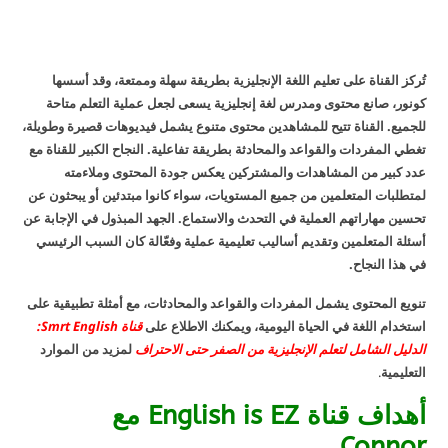
تُركز القناة على تعليم اللغة الإنجليزية بطريقة سهلة وممتعة، وقد أسسها
كونور، صانع محتوى ومدرس لغة إنجليزية يسعى لجعل عملية التعلم متاحة
للجميع. القناة تتيح للمشاهدين محتوى متنوع يشمل فيديوهات قصيرة وطويلة،
تغطي المفردات والقواعد والمحادثة بطريقة تفاعلية. النجاح الكبير للقناة مع
عدد كبير من المشاهدات والمشتركين يعكس جودة المحتوى وملاءمته
لمتطلبات المتعلمين من جميع المستويات، سواء كانوا مبتدئين أو يبحثون عن
تحسين مهاراتهم العملية في التحدث والاستماع. الجهد المبذول في الإجابة عن
أسئلة المتعلمين وتقديم أساليب تعليمية عملية وفعّالة كان السبب الرئيسي
في هذا النجاح.
تنويع المحتوى يشمل المفردات والقواعد والمحادثات، مع أمثلة تطبيقية على
استخدام اللغة في الحياة اليومية، ويمكنك الاطلاع على
قناة Smrt English:
الدليل الشامل لتعلم الإنجليزية من الصفر حتى الاحتراف
لمزيد من الموارد
التعليمية
.
أهداف قناة English is EZ مع
Connor