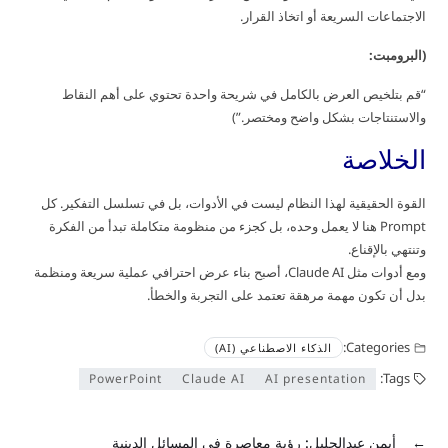
الاجتماعات السريعة أو اتخاذ القرار.
(البرومبت:
“قم بتلخيص العرض بالكامل في شريحة واحدة تحتوي على أهم النقاط
والاستنتاجات بشكل واضح ومختصر.”)
الخلاصة
القوة الحقيقية لهذا النظام ليست في الأدوات، بل في تسلسل التفكير. كل
Prompt هنا لا يعمل وحده، بل كجزء من منظومة متكاملة تبدأ من الفكرة
وتنتهي بالإقناع.
ومع أدوات مثل Claude AI، أصبح بناء عرض احترافي عملية سريعة ومنظمة
بدل أن تكون مهمة مرهقة تعتمد على التجربة والخطأ.
Categories:
الذكاء الاصطناعي (AI)
Tags:
PowerPoint
Claude AI
AI presentation
←
أيمن عبدالجليل: رؤية معاصرة في المسائل الدينية