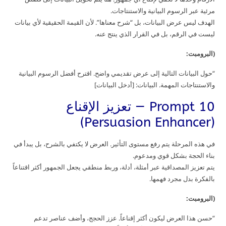
مرئية عبر الرسوم البيانية والاستنتاجات.
الهدف ليس عرض البيانات، بل “شرح معناها”. لأن القيمة الحقيقية لأي بيانات
ليست في الرقم، بل في القرار الذي ينتج عنه.
(البرومبت:
“حول البيانات التالية إلى عرض تقديمي واضح. اقترح أفضل الرسوم البيانية
والاستنتاجات المهمة. البيانات: [أدخل البيانات]
Prompt 10 — تعزيز الإقناع
(Persuasion Enhancer)
في هذه المرحلة يتم رفع مستوى التأثير. العرض لا يكتفي بالشرح، بل يبدأ في
بناء الحجة بشكل قوي ومدعوم.
يتم تعزيز المصداقية عبر أمثلة، أدلة، وربط منطقي يجعل الجمهور أكثر اقتناعاً
بالفكرة بدل مجرد فهمها.
(البرومبت:
“حسن هذا العرض ليكون أكثر إقناعاً. عزز الحجج، وأضف عناصر تدعم