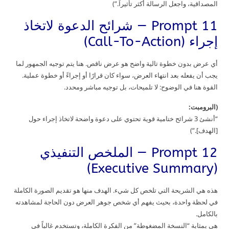
المصداقية، واجعل الرسالة أكثر تأثيراً.”)
Prompt 11 — شرائح الدعوة لاتخاذ
إجراء (Call-To-Action)
أي عرض بدون خطوة تالية واضح هو عرض ناقص. هنا يتم توجيه الجمهور لما
يجب أن يفعله بعد انتهاء العرض، سواء كان قرارًا أو إجراءً أو خطوة عملية.
القوة هنا في الوضوح: لا تلميحات، بل توجيه مباشر ومحدد.
(البرومبت:
“أنشئ 3 شرائح ختامية قوية تحتوي على دعوة واضحة لاتخاذ إجراء حول
[الهدف].”)
Prompt 12 — الملخص التنفيذي
(Executive Summary)
هذه هي الشريحة التي تلخص كل شيء. الهدف منها هو تقديم الصورة الكاملة
في لحظة واحدة، بحيث يفهم أي شخص جوهر العرض دون الحاجة لمشاهدته
بالكامل.
هي بمثابة “النسخة المضغوطة” من الفكرة الكاملة، وتستخدم غالباً في