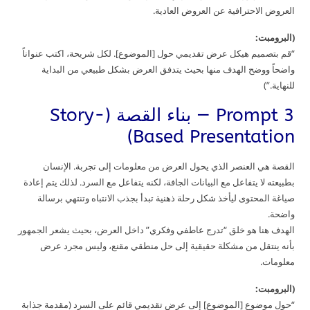
العروض الاحترافية عن العروض العادية.
(البرومبت:
“قم بتصميم هيكل عرض تقديمي حول [الموضوع]. لكل شريحة، اكتب عنواناً
واضحاً ووضح الهدف منها بحيث يتدفق العرض بشكل طبيعي من البداية
للنهاية.”)
Prompt 3 — بناء القصة (Story-
Based Presentation)
القصة هي العنصر الذي يحول العرض من معلومات إلى تجربة. الإنسان
بطبيعته لا يتفاعل مع البيانات الجافة، لكنه يتفاعل مع السرد. لذلك يتم إعادة
صياغة المحتوى ليأخذ شكل رحلة ذهنية تبدأ بجذب الانتباه وتنتهي برسالة
واضحة.
الهدف هنا هو خلق “تدرج عاطفي وفكري” داخل العرض، بحيث يشعر الجمهور
بأنه ينتقل من مشكلة حقيقية إلى حل منطقي مقنع، وليس مجرد عرض
معلومات.
(البرومبت:
“حول موضوع [الموضوع] إلى عرض تقديمي قائم على السرد (مقدمة جذابة