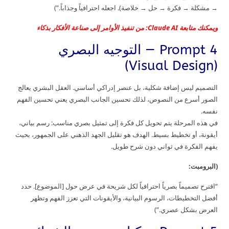
→ مشكلة → فكرة → حل → خلاصة). اجعله احترافياً وجذاباً.”)
ويمكنك متابعة Claude AI: من تنفيذ الأوامر إلى صناعة الأفكار بذكاء
Prompt 4 — التوجيه البصري
(Visual Design)
التصميم ليس إضافة شكلية، بل عنصر إدراكي أساسي. العقل البشري يعالج
الصور أسرع من النصوص، لذلك تحسين الجانب البصري يعني تحسين الفهم
نفسه.
في هذه المرحلة يتم تحويل كل فكرة إلى تمثيل بصري مناسب: رسم بياني،
أيقونة، أو تخطيط بسيط. الهدف هو تقليل الجهد الذهني على الجمهور، بحيث
يفهم الفكرة في ثواني دون شرح طويل.
(البرومبت:
“اقترح تصميماً بصرياً احترافياً لكل شريحة في عرض حول [الموضوع]. حدد
أفضل التخطيطات، الرسوم البيانية، والأيقونات التي تعزز الفهم وتظهر
العرض بشكل عصري.”)