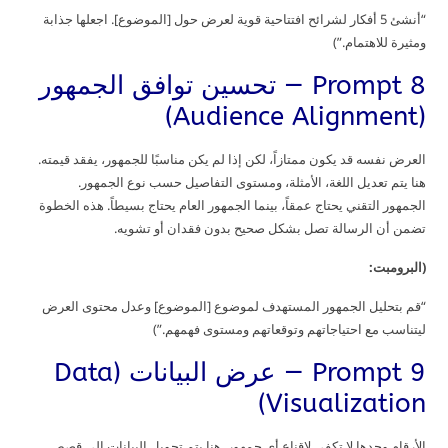
“أنشئ 5 أفكار لشرائح افتتاحية قوية لعرض حول [الموضوع]. اجعلها جذابة
ومثيرة للاهتمام.”)
Prompt 8 — تحسين توافق الجمهور
(Audience Alignment)
العرض نفسه قد يكون ممتازاً، لكن إذا لم يكن مناسبًا للجمهور، يفقد قيمته.
هنا يتم تعديل اللغة، الأمثلة، ومستوى التفاصيل حسب نوع الجمهور.
الجمهور التقني يحتاج عمقاً، بينما الجمهور العام يحتاج بسيطاً. هذه الخطوة
تضمن أن الرسالة تصل بشكل صحيح بدون فقدان أو تشويه.
(البرومبت:
“قم بتحليل الجمهور المستهدف لموضوع [الموضوع] وعدل محتوى العرض
ليتناسب مع احتياجاتهم وتوقعاتهم ومستوى فهمهم.”)
Prompt 9 — عرض البيانات (Data
Visualization)
الأرقام وحدها لا تكفي لإقناع أي جمهور. هنا يتم تحويل البيانات إلى قصص