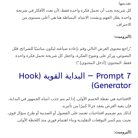
تقديمها.
كل شريحة يجب أن تحمل فكرة واحدة فقط، لأن تعدد الأفكار في شريحة
واحدة يقلل الفهم ويشتت الانتباه. البساطة هنا هي أعلى مستوى من
الاحتراف.
(البرومبت:
“راجع محتوى العرض التالي وقم بإعادة صياغته ليكون مناسبًا للشرائح. قلل
النصوص، وركز على وضوح الفكرة، واجعل كل شريحة تحمل فكرة واحدة
فقط. المحتوى: [أدخل المحتوى].”)
Prompt 7 — البداية القوية (Hook
Generator)
الافتتاحية هي نقطة الحسم الأولى. إذا لم يتم جذب انتباه الجمهور في البداية،
فإن بقية العرض يفقد جزءًا كبيرًا من تأثيره.
لذلك يتم تصميم افتتاحيات تعتمد على الفضول أو الصدمة أو طرح سؤال قوي،
بحيث يتم كسر التوقعات التقليدية وبناء اهتمام فوري منذ اللحظة الأولى.
(البرومبت: