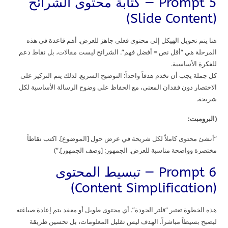
Prompt 5 — كتابة محتوى الشرائح
(Slide Content)
هنا يتم تحويل الهيكل إلى محتوى فعلي جاهز للعرض. أهم قاعدة في هذه
المرحلة هي “أقل نص = أفضل فهم”. الشرائح ليست مقالات، بل نقاط دعم
للفكرة الأساسية.
كل جملة يجب أن تخدم هدفاً واحداً: التوضيح السريع. لذلك يتم التركيز على
الاختصار دون فقدان المعنى، مع الحفاظ على وضوح الرسالة الأساسية لكل
شريحة.
(البرومبت:
“أنشئ محتوى كاملاً لكل شريحة في عرض حول [الموضوع]. اكتب نقاطاً
مختصرة وواضحة مناسبة للعرض. الجمهور: [وصف الجمهور].”)
Prompt 6 — تبسيط المحتوى
(Content Simplification)
هذه الخطوة تعتبر “فلتر الجودة”. أي محتوى طويل أو معقد يتم إعادة صياغته
ليصبح بسيطاً مباشراً. الهدف ليس تقليل المعلومات، بل تحسين طريقة