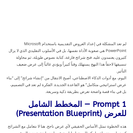
لم تعد المشكلة في إعداد العروض التقديمية باستخدام Microsoft
PowerPoint هي صعوبة الأداة نفسها، بل في الأسلوب التقليدي الذي لا يزال
كثيرون يعتمدون عليه. فتح شرائح فارغة، كتابة نصوص طويلة، ثم محاولة
تنسيقها لاحقاً هذا النهج يستهلك وقتاً كبيراً ويؤدي غالباً إلى عرض ضعيف
التأثير.
اليوم، مع أدوات الذكاء الاصطناعي، أصبح الانتقال من “إنشاء شرائح” إلى “بناء
عرض استراتيجي متكامل” هو القاعدة الجديدة. الفكرة لم تعد في التصميم،
بل في بناء قصة واضحة تعرض بطريقة ذكية وسريعة.
Prompt 1 — المخطط الشامل
للعرض (Presentation Blueprint)
هذه الخطوة تمثل الأساس الحقيقي لأي عرض ناجح. هنا لا نتعامل مع الشرائح
كصفحات منفصلة، بل كنظام مترابط له هدف واحد واضح. تحديد الهدف