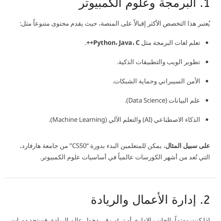
1. البرمجة وعلوم الكمبيوتر
يُعتبر هذا التخصص الأكثر إقبالاً على المنصة، حيث يقدم محتوى متنوعاً مثل:
تعلم لغات البرمجة مثل
Python، Java، C++
.
تطوير الويب والتطبيقات الذكية.
الأمن السيبراني وحماية الشبكات.
علم البيانات (Data Science).
الذكاء الاصطناعي (AI) والتعلم الآلي (Machine Learning).
على سبيل المثال
، يمكن للمتعلمين البدء بدورة “CS50” من جامعة هارفارد،
التي تُعد من أشهر الكورسات عالمياً في أساسيات علوم الكمبيوتر.
2. إدارة الأعمال والريادة
إذا كنت مهتماً بالجانب الإداري أو ترغب في دخول عالم الريادة، فستجد دورات