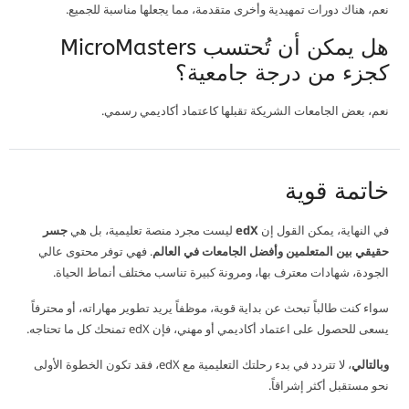
نعم، هناك دورات تمهيدية وأخرى متقدمة، مما يجعلها مناسبة للجميع.
هل يمكن أن تُحتسب MicroMasters
كجزء من درجة جامعية؟
نعم، بعض الجامعات الشريكة تقبلها كاعتماد أكاديمي رسمي.
خاتمة قوية
في النهاية، يمكن القول إن
edX
ليست مجرد منصة تعليمية، بل هي
جسر
حقيقي بين المتعلمين وأفضل الجامعات في العالم
. فهي توفر محتوى عالي
الجودة، شهادات معترف بها، ومرونة كبيرة تناسب مختلف أنماط الحياة.
سواء كنت طالباً تبحث عن بداية قوية، موظفاً يريد تطوير مهاراته، أو محترفاً
يسعى للحصول على اعتماد أكاديمي أو مهني، فإن edX تمنحك كل ما تحتاجه.
وبالتالي
، لا تتردد في بدء رحلتك التعليمية مع edX، فقد تكون الخطوة الأولى
نحو مستقبل أكثر إشراقاً.