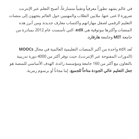
في عالم يشهد تطوراً معرفياً وتقنياً متسارعاً، أصبح التعلم عبر الإنترنت
ضرورة لا غنى عنها. ملايين الطلاب والمهنيين حول العالم يتجهون إلى منصات
التعليم الرقمي لصقل مهاراتهم واكتساب معارف جديدة. ومن أبرز هذه
المنصات وأكثرها موثوقية هي
edX
، التي تأسست عام 2012 بمبادرة من
جامعة
MIT
وجامعة
هارفارد
.
تُعد edX واحدة من أكبر المنصات التعليمية العالمية في مجال
MOOCs
(الدورات المفتوحة عبر الإنترنت)، حيث توفر أكثر من 4000 دورة تدريبية
بالتعاون مع أكثر من 160 جامعة ومؤسسة رائدة. الهدف الأساسي للمنصة هو
جعل التعليم عالي الجودة متاحاً للجميع
، إما مجاناً أو برسوم رمزية.