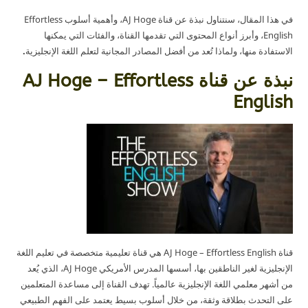
في هذا المقال، سنتناول نبذة عن قناة AJ Hoge، وأهمية أسلوب Effortless
English، وأبرز أنواع المحتوى التي تقدمها القناة، والفئات التي يمكنها
الاستفادة منها، ولماذا تُعد من أفضل المصادر المجانية لتعلم اللغة الإنجليزية
.
نبذة عن قناة AJ Hoge – Effortless
English
قناة AJ Hoge – Effortless English هي قناة تعليمية متخصصة في تعليم اللغة
الإنجليزية لغير الناطقين بها، أسسها المدرس الأمريكي AJ Hoge، الذي يُعد
من أشهر معلمي اللغة الإنجليزية عالمياً. تهدف القناة إلى مساعدة المتعلمين
على التحدث بطلاقة وثقة، من خلال أسلوب بسيط يعتمد على الفهم الطبيعي