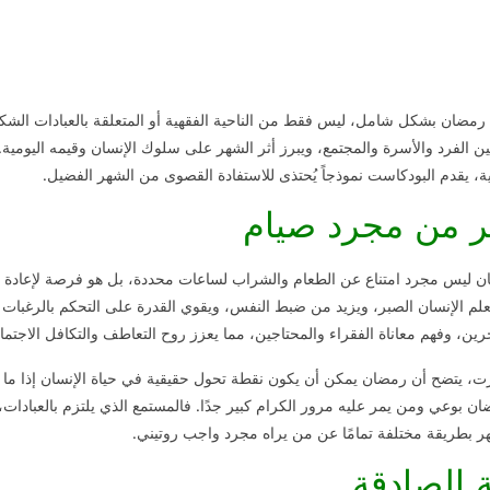
رمضان بشكل شامل، ليس فقط من الناحية الفقهية أو المتعلقة بالعبادات الش
 الفرد والأسرة والمجتمع، ويبرز أثر الشهر على سلوك الإنسان وقيمه اليوم
ة، يقدم البودكاست نموذجاً يُحتذى للاستفادة القصوى من الشهر الفضيل.
ر من مجرد صيام
 ليس مجرد امتناع عن الطعام والشراب لساعات محددة، بل هو فرصة لإعادة ض
 يعلم الإنسان الصبر، ويزيد من ضبط النفس، ويقوي القدرة على التحكم بالرغبات 
ين، وفهم معاناة الفقراء والمحتاجين، مما يعزز روح التعاطف والتكافل الاجتما
ت، يتضح أن رمضان يمكن أن يكون نقطة تحول حقيقية في حياة الإنسان إذا م
 بوعي ومن يمر عليه مرور الكرام كبير جدًا. فالمستمع الذي يلتزم بالعبادات
شهر بطريقة مختلفة تمامًا عن من يراه مجرد واجب روتيني.
ة الصادقة