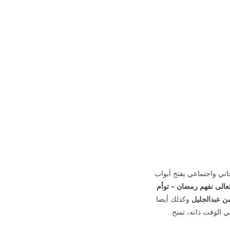
ني واجتماعي يفتح أبواب
عالى نفهم رمضان – توأم
ن عبدالجليل
وكذلك أيضا
ي الوقت ذاته، تمنح