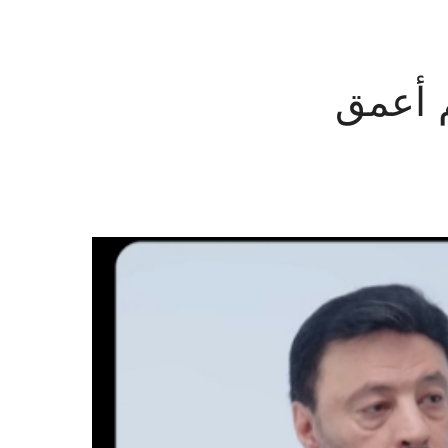
م أعمق