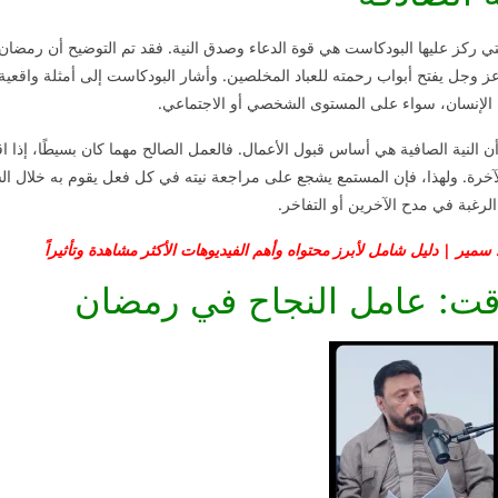
تي ركز عليها البودكاست هي قوة الدعاء وصدق النية. فقد تم التوضيح أن رمضان
 عز وجل يفتح أبواب رحمته للعباد المخلصين. وأشار البودكاست إلى أمثلة واقعي
 الإنسان، سواء على المستوى الشخصي أو الاجتماعي.
النية الصافية هي أساس قبول الأعمال. فالعمل الصالح مهما كان بسيطًا، إذا اقت
الآخرة. ولهذا، فإن المستمع يشجع على مراجعة نيته في كل فعل يقوم به خلال الش
الرغبة في مدح الآخرين أو التفاخر.
سمير | دليل شامل لأبرز محتواه وأهم الفيديوهات الأكثر مشاهدة وتأثيراً
وقت: عامل النجاح في رمضان