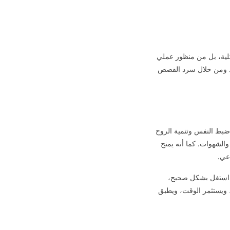
كلية، بل من منظور عملي
ية. ومن خلال سرد القصص
بط النفس وتنمية الروح
والشهوات. كما أنه يمنح
عي.
ا استغل بشكل صحيح،
، ويستثمر الوقت، ويطبق