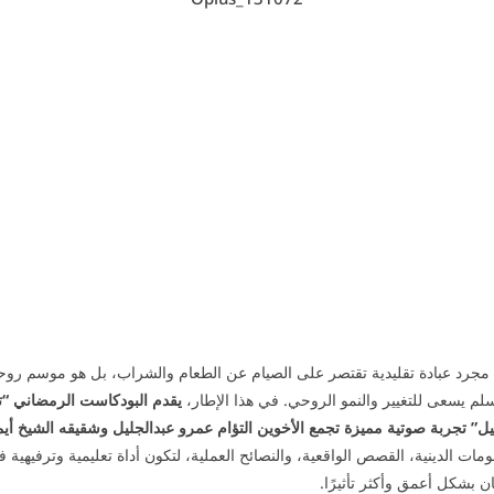
جرد عبادة تقليدية تقتصر على الصيام عن الطعام والشراب، بل هو موسم روحا
لم يسعى للتغيير والنمو الروحي. في هذا الإطار،
يقدم البودكاست الرمضاني “ت
” تجربة صوتية مميزة تجمع الأخوين التؤام عمرو عبدالجليل وشقيقه الشيخ أيم
مات الدينية، القصص الواقعية، والنصائح العملية، لتكون أداة تعليمية وترفيهية ف
بشكل أعمق وأكثر تأثيرًا.