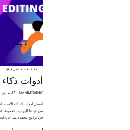
الذكاء الاصطناعي (AI)
أدوات ذكاء
BY
MANJMY360
27 مارس، 2025
من حياتنا اليومية، خصوصًا ف
في برامج معقدة مثل Photoshop أو Illustrator، بات اليوم بالإمكان إنجاز تصاميم احترافية بضغطة زر واحدة…