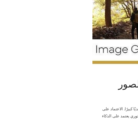
كبيرًا. الاعتماد على
 مكلفًا، بينما الصور المجانية غالبًا محدودة أو مكررة. ولذلك جاء Stockimg AI كحل ثوري يعتمد على الذكاء